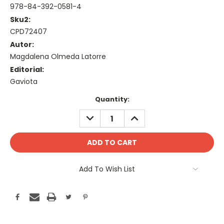
978-84-392-0581-4
Sku2:
CPD72407
Autor:
Magdalena Olmeda Latorre
Editorial:
Gaviota
Current
Quantity:
Stock:
DECREASE
INCREASE
QUANTITY:
QUANTITY:
Add To Wish List