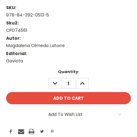
SKU:
978-84-392-0513-5
Sku2:
CPD74561
Autor:
Magdalena Olmeda Latorre
Editorial:
Gaviota
Current
Quantity:
Stock:
DECREASE
INCREASE
QUANTITY:
QUANTITY:
Add To Wish List