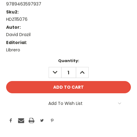
9789463597937
Sku2:
HDZ115076
Autor:
David Drazil
Editorial:
Librero
Current
Quantity:
Stock:
DECREASE
INCREASE
QUANTITY:
QUANTITY:
Add To Wish List