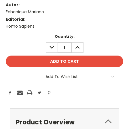
Autor:
Echenique Mariano
Editorial:
Homo Sapiens
Current
Quantity:
Stock:
DECREASE
INCREASE
QUANTITY:
QUANTITY:
Add To Wish List
Product Overview