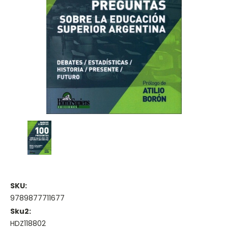
SKU:
9789877711677
Sku2:
HDZ118802