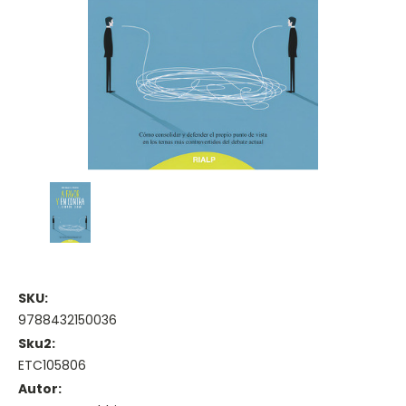
SKU:
9788432150036
Sku2:
ETC105806
Autor: