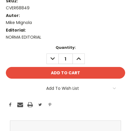
Sku2:
CVER68849
Autor:
Mike Mignola
Editorial:
NORMA EDITORIAL
Current
Quantity:
Stock:
DECREASE
INCREASE
QUANTITY:
QUANTITY:
Add To Wish List