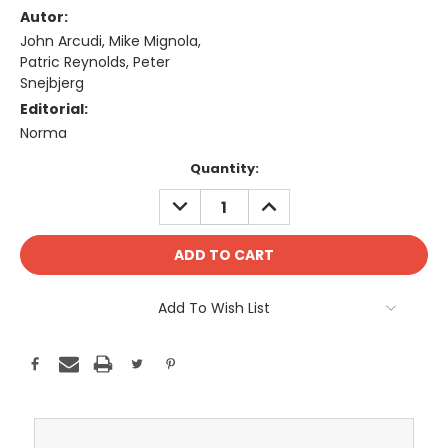
Autor:
John Arcudi, Mike Mignola,
Patric Reynolds, Peter
Snejbjerg
Editorial:
Norma
Current
Quantity:
Stock:
DECREASE
INCREASE
QUANTITY:
QUANTITY:
Add To Wish List