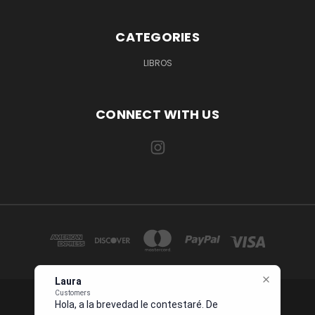
CATEGORIES
LIBROS
CONNECT WITH US
Laura
Customers
Hola, a la brevedad le contestaré. Describa
1234 OCEAN DRIVE SUITE 567 MIAMI, FL 33139 USA