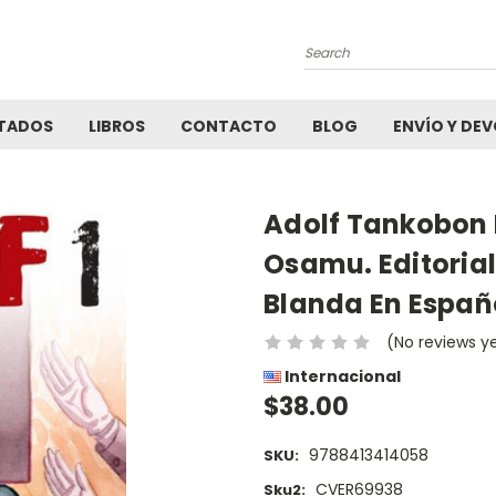
Search
TADOS
LIBROS
CONTACTO
BLOG
ENVÍO Y DE
Adolf Tankobon 
Osamu. Editoria
Blanda En Españ
(No reviews y
Internacional
$38.00
9788413414058
SKU:
CVER69938
Sku2: