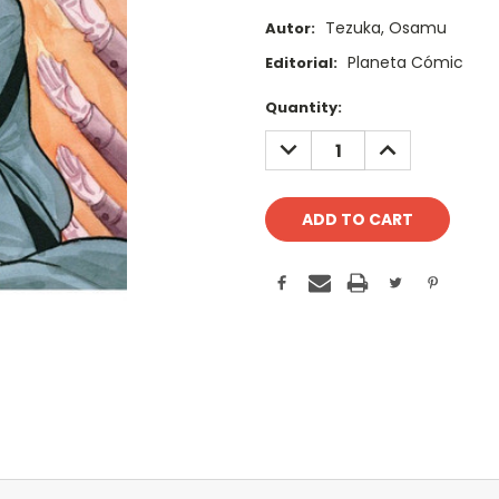
Tezuka, Osamu
Autor:
Planeta Cómic
Editorial:
Current
Quantity:
Stock:
DECREASE
INCREASE
QUANTITY:
QUANTITY: