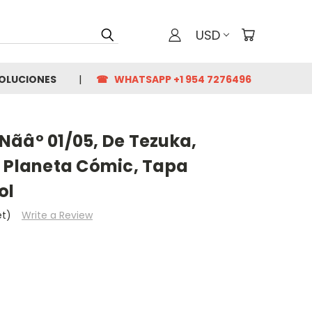
USD
VOLUCIONES
☎ WHATSAPP +1 954 7276496
Nãâº 01/05, De Tezuka,
l Planeta Cómic, Tapa
ol
et)
Write a Review