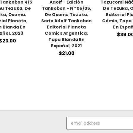
 Tankobon 4/5
Adolf - Edición
Tezucomi Nãâ
u Tezuka, De
Tankobon - Nº 05/05,
De Tezuka, 
ka, Osamu.
De Osamu Tezuka.
Editorial P
rial Planeta,
Serie Adolf Tankobon
Cómic, Tapa
 Blanda En
Editorial Planeta
En Espa
añol, 2023
Comics Argentica,
$39.0
Tapa Blanda En
$23.00
Español, 2021
$21.00
Email
Address