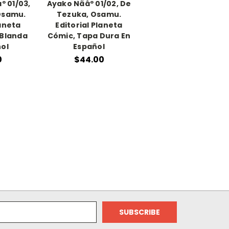
º 01/03,
Ayako Nãâº 01/02, De
Osamu.
Tezuka, Osamu.
laneta
Editorial Planeta
 Blanda
Cómic, Tapa Dura En
ñol
Español
0
$44.00