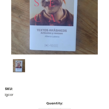
SKU:
igcor
Current
Quantity:
Stock: