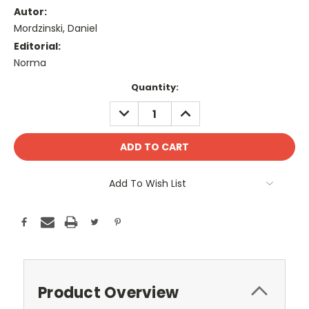
Autor:
Mordzinski, Daniel
Editorial:
Norma
Current
Quantity:
Stock:
DECREASE
INCREASE
QUANTITY:
QUANTITY:
Add To Wish List
Product Overview