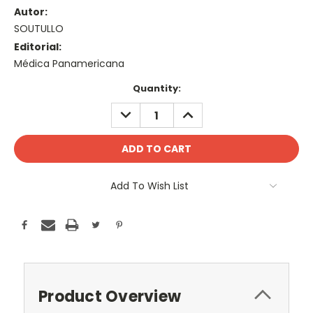
Autor:
SOUTULLO
Editorial:
Médica Panamericana
Current
Quantity:
Stock:
DECREASE
INCREASE
QUANTITY:
QUANTITY:
Add To Wish List
Product Overview