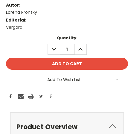
Autor:
Lorena Pronsky
Editorial:
Vergara
Current
Quantity:
Stock:
DECREASE
INCREASE
QUANTITY:
QUANTITY:
Add To Wish List
Product Overview