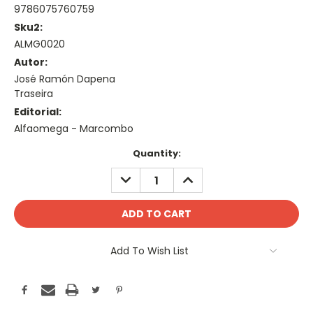
9786075760759
Sku2:
ALMG0020
Autor:
José Ramón Dapena
Traseira
Editorial:
Alfaomega - Marcombo
Current
Quantity:
Stock:
DECREASE
INCREASE
QUANTITY:
QUANTITY:
Add To Wish List