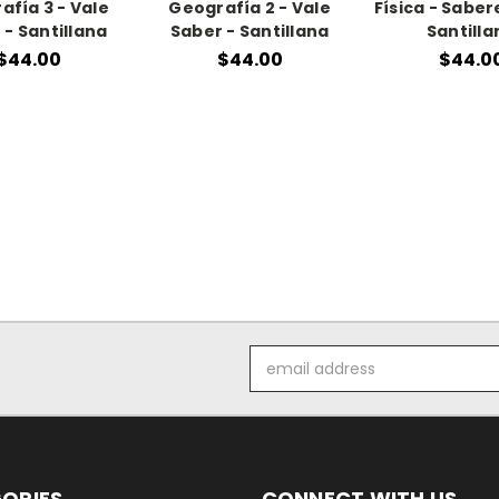
afía 3 - Vale
Geografía 2 - Vale
Física - Saber
 - Santillana
Saber - Santillana
Santilla
$44.00
$44.00
$44.0
Email
Address
ORIES
CONNECT WITH US