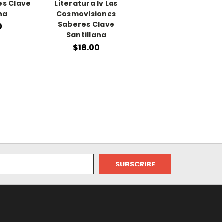
es Clave
Literatura Iv Las
na
Cosmovisiones
Saberes Clave
0
Santillana
$18.00