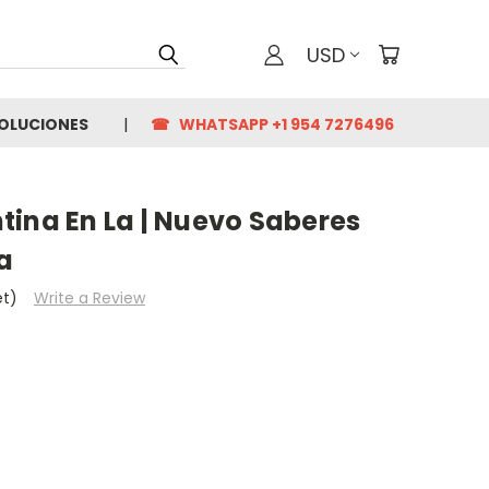
USD
VOLUCIONES
☎ WHATSAPP +1 954 7276496
tina En La | Nuevo Saberes
na
et)
Write a Review