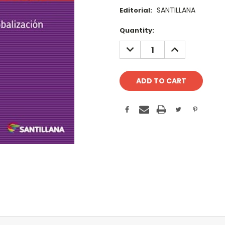
SANTILLANA
Editorial:
Current
Quantity:
Stock:
DECREASE
INCREASE
QUANTITY:
QUANTITY: