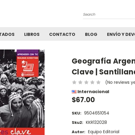
Search
TADOS
LIBROS
CONTACTO
BLOG
ENVÍO Y DE
Geografía Argen
Clave | Santilla
(No reviews y
Internacional
$67.00
9504651054
SKU:
KKR132028
Sku2:
Equipo Editorial
Autor: