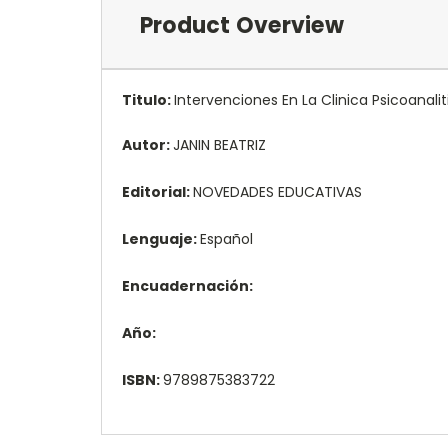
Product Overview
Titulo:
Intervenciones En La Clinica Psicoanali
Autor:
JANIN BEATRIZ
Editorial:
NOVEDADES EDUCATIVAS
Lenguaje:
Español
Encuadernación:
Año:
ISBN:
9789875383722