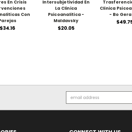
es En Crisis
Intersubjetividad En
Trasferencia
rvenciones
La Clinica
Clinica Psicoa
naliticas Con
Psicoanalitica -
- Bo Gera
Parejas
Maldavsky
$49.7
$34.16
$20.05
Email
Address
ORIES
CONNECT WITH US