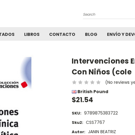
Search
TADOS
LIBROS
CONTACTO
BLOG
ENVÍO Y DE
Intervenciones E
Con Niños (cole
(No reviews y
British Pound
$21.54
9789875383722
SKU:
CSS7767
Sku2:
JANIN BEATRIZ
Autor: