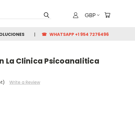
GBP
VOLUCIONES
☎ WHATSAPP +1 954 7276496
n La Clinica Psicoanalitica
et)
Write a Review