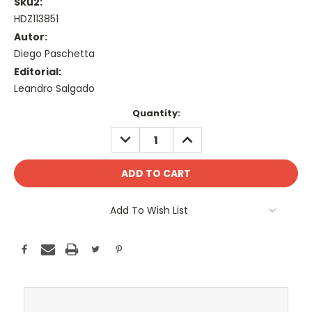
Sku2:
HDZ113851
Autor:
Diego Paschetta
Editorial:
Leandro Salgado
Current
Quantity:
Stock:
DECREASE
INCREASE
QUANTITY:
QUANTITY:
Add To Wish List