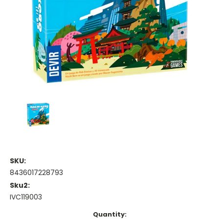
SKU:
8436017228793
Sku2:
IVC119003
Current
Quantity: