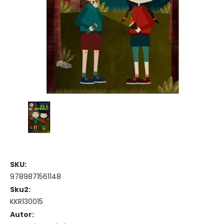
SKU:
9789871561148
Sku2:
KKR130015
Autor: