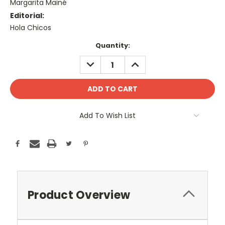
Margarita Mainé
Editorial:
Hola Chicos
Current
Quantity:
Stock:
DECREASE
INCREASE
QUANTITY:
QUANTITY:
Add To Wish List
Product Overview