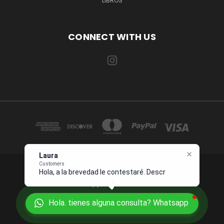
LIBROS
CONNECT WITH US
Laura
Customers
Hola, a la brevedad le contestaré.
1234 OCEAN DRIVE SUITE 567 MIAMI, FL 33139 USA
Describame
Whatsapp +1 954 7276496
Hola. tienes alguna consulta? Whatsapp
© 2026 Juanpebooks