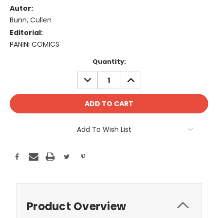
Autor:
Bunn, Cullen
Editorial:
PANINI COMICS
Current
Quantity:
Stock:
DECREASE
INCREASE
QUANTITY:
QUANTITY:
Add To Wish List
Product Overview