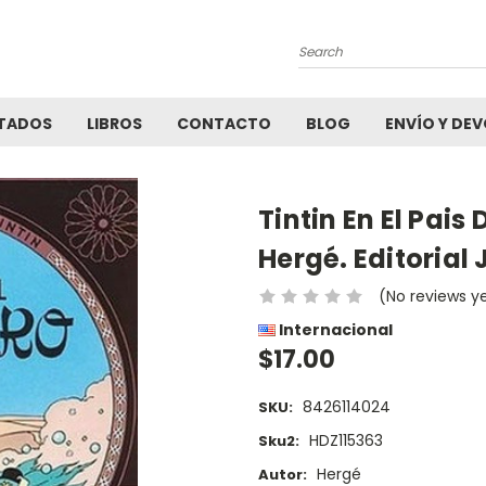
Search
TADOS
LIBROS
CONTACTO
BLOG
ENVÍO Y DE
Tintin En El Pais
Hergé. Editorial
(No reviews y
Internacional
$17.00
8426114024
SKU:
HDZ115363
Sku2:
Hergé
Autor: