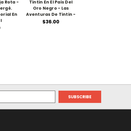
ja Rota -
Tintin En El Pais Del
ergé.
Oro Negro - Las
orial En
Aventuras De Tintin -
l
$36.00
0