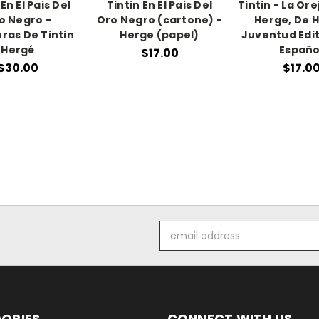
 En El Pais Del
Tintin En El Pais Del
Tintin - La Ore
o Negro -
Oro Negro (cartone) -
Herge, De H
ras De Tintin
Herge (papel)
Juventud Edit
Hergé
Españo
$17.00
$30.00
$17.0
Email
Address
ORIES
CONNECT WITH US