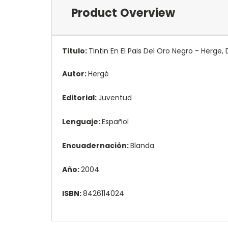
Product Overview
Titulo:
Tintin En El Pais Del Oro Negro - Herge,
Autor:
Hergé
Editorial:
Juventud
Lenguaje:
Español
Encuadernación:
Blanda
Año:
2004
ISBN:
8426114024