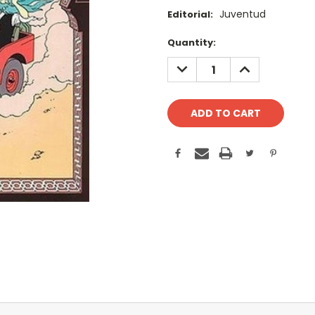
Juventud
Editorial:
Current
Quantity:
Stock:
DECREASE
INCREASE
QUANTITY:
QUANTITY: