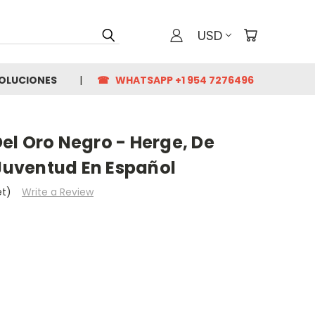
USD
VOLUCIONES
☎ WHATSAPP +1 954 7276496
 Del Oro Negro - Herge, De
 Juventud En Español
et)
Write a Review