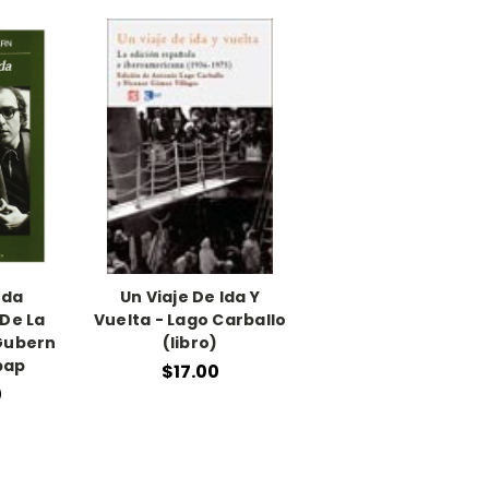
Ida
Un Viaje De Ida Y
 De La
Vuelta - Lago Carballo
Gubern
(libro)
pap
$17.00
0