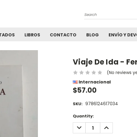
Search
TADOS
LIBROS
CONTACTO
BLOG
ENVÍO Y DE
Viaje De Ida - 
(No reviews y
Internacional
$57.00
9786124617034
SKU:
Current
Quantity:
Stock:
DECREASE
INCREASE
QUANTITY:
QUANTITY: