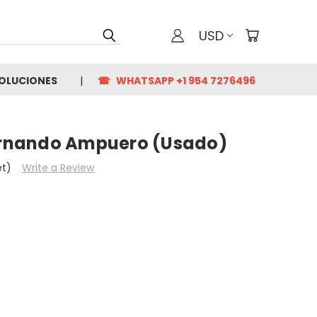
USD
VOLUCIONES
☎ WHATSAPP +1 954 7276496
Fernando Ampuero (Usado)
et)
Write a Review