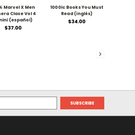
% Marvel X Men
1000ic Books You Must
era Clase Vol 4
Read (inglés)
nini (español)
$34.00
$37.00