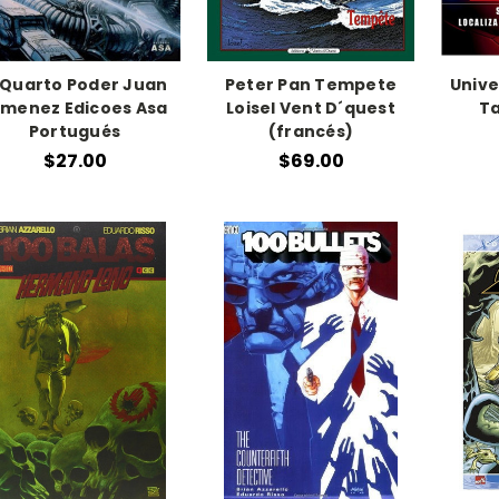
 Quarto Poder Juan
Peter Pan Tempete
Unive
imenez Edicoes Asa
Loisel Vent D´quest
Ta
Portugués
(francés)
$27.00
$69.00