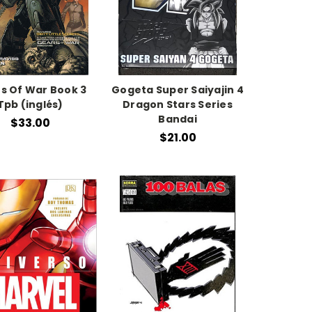
s Of War Book 3
Gogeta Super Saiyajin 4
Tpb (inglés)
Dragon Stars Series
Bandai
$33.00
$21.00