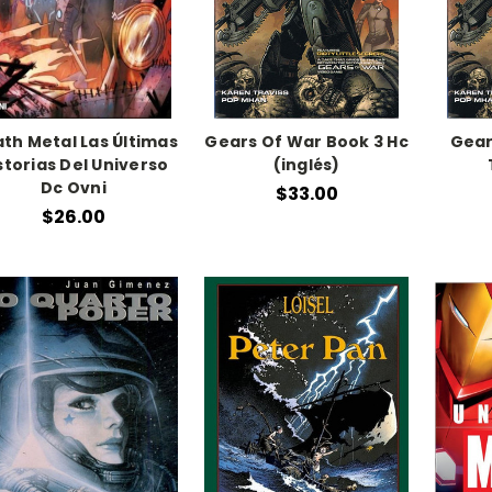
th Metal Las Últimas
Gears Of War Book 3 Hc
Gear
storias Del Universo
(inglés)
Dc Ovni
$33.00
$26.00