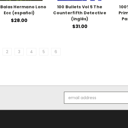
 Balas Hermano Lono
100 Bullets Vol 5 The
100
Ecc (español)
Counterfifth Detective
Prim
(inglés)
Pa
$28.00
$31.00
2
3
4
5
6
Email
Address