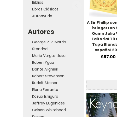
Biblias
Libros Clásicos
Autoayuda
A Sir Phillip c
bridgerton 
Autores
Quinn Julia V
Editorial Tit
George R. R. Martin
Tapa Bland
Stendhal
español 2
Mario Vargas Llosa
$57.00
Ruben Ygua
Dante Alighieri
Robert Stevenson
Rudolf Steiner
Elena Ferrante
Kazuo Ishiguro
Jeffrey Eugenides
Colson Whitehead
Disney