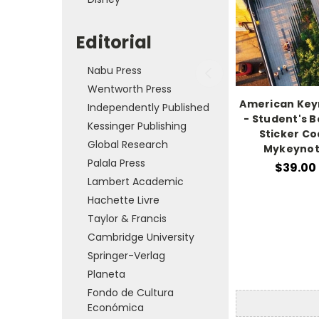
Editorial
Nabu Press
Wentworth Press
American Key
Independently Published
- Student's B
Kessinger Publishing
Sticker C
Global Research
Mykeyno
Palala Press
$39.00
Lambert Academic
Hachette Livre
Taylor & Francis
Cambridge University
Springer-Verlag
Planeta
Fondo de Cultura
Económica