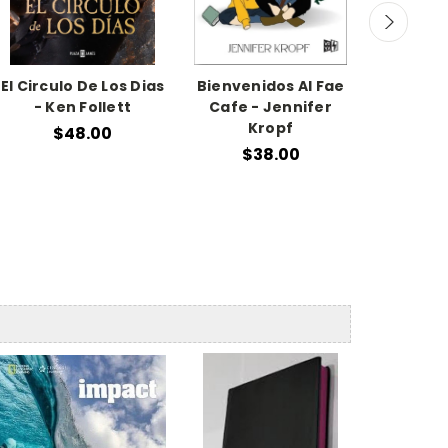
El Circulo De Los Dias
Bienvenidos Al Fae
La T
- Ken Follett
Cafe - Jennifer
Vaness
Kropf
$48.00
$
$38.00