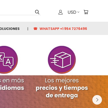
USD
VOLUCIONES
☎ WHATSAPP +1 954 7276496