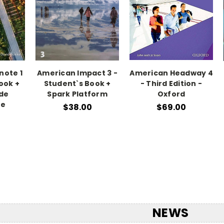
note 1
American Impact 3 -
American Headway 4
ook +
Student`s Book +
- Third Edition -
ode
Spark Platform
Oxford
te
$38.00
$69.00
NEWS