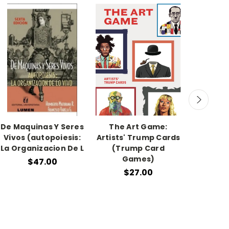
De Maquinas Y Seres
The Art Game:
A Court
Vivos (autopoiesis:
Artists' Trump Cards
And Rose
La Organizacion De L
(Trump Card
Sarah
Games)
Editoria
$47.00
Publis
$27.00
Blanda 
$