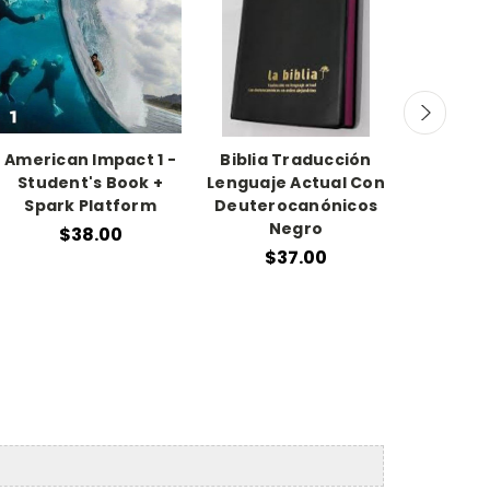
American Impact 1 -
Biblia Traducción
Producc
Student's Book +
Lenguaje Actual Con
De 
Spark Platform
Deuterocanónicos
Prod
Negro
Program
$38.00
$37.00
$