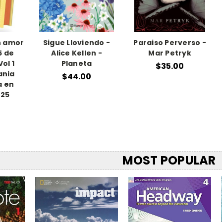
on amor
Sigue Lloviendo -
Paraiso Perverso -
5 de
Alice Kellen -
Mar Petryk
ol 1
Planeta
$35.00
ania
$44.00
a en
025
MOST POPULAR