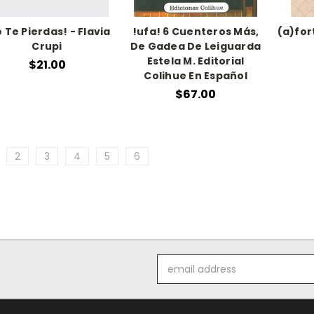
 Te Pierdas! - Flavia
!ufa! 6 Cuenteros Más,
(a)for
Crupi
De Gadea De Leiguarda
Estela M. Editorial
$21.00
Colihue En Español
$67.00
2
3
4
5
6
Email
Address