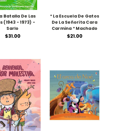
La Batalla De Las
* La Escuela De Gatos
s (1943 - 1973) -
De La Señorita Cara
Sarlo
Carmina * Machado
$31.00
$21.00