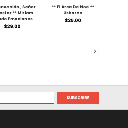
envenido , Señor
** El Arca De Noe **
estar ** Miriam
Usborne
ado Emociones
$25.00
$29.00