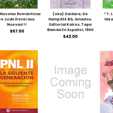
 Novelas Románticas
(oka) Kaidara, De
* 7. 
De Jude Deveraux.
Hampâté Bâ, Amadou.
Idea
Nuevas!!!
Editorial Kairos, Tapa
Blanda En Español, 1900
$57.00
$42.00