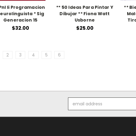
 Pnl Ii Programacion
** 50 Ideas Para Pintar Y
** Bi
eurolinguista * Sig
Dibujar ** Fiona Watt
Mal
Generacion 15
Usborne
Tir
$32.00
$25.00
2
3
4
5
6
Email
Address