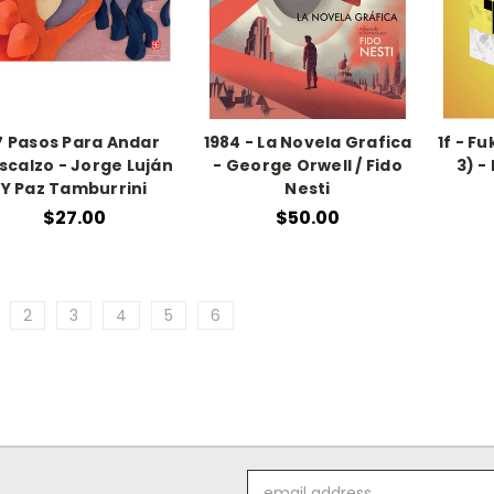
7 Pasos Para Andar
1984 - La Novela Grafica
1f - F
scalzo - Jorge Luján
- George Orwell / Fido
3) -
Y Paz Tamburrini
Nesti
$27.00
$50.00
2
3
4
5
6
Email