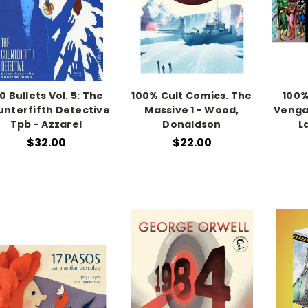
0 Bullets Vol. 5: The
100% Cult Comics. The
100%
nterfifth Detective
Massive 1 - Wood,
Vengad
Tpb - Azzarel
Donaldson
L
$32.00
$22.00