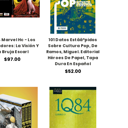
 Marvel Hc - Los
101 Datos Estãâºpidos
ores: La Visión Y
Sobre Cultura Pop, De
a Bruja Escarl
Ramos, Miguel. Editorial
Héroes De Papel, Tapa
$97.00
Dura En Español
$52.00