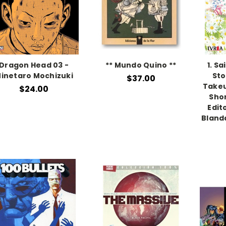
Dragon Head 03 -
** Mundo Quino **
1. Sa
inetaro Mochizuki
Sto
$37.00
Takeu
$24.00
Shor
Edit
Blanda