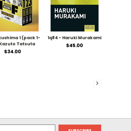
ukushima 1 (pack 1-
1q84 - Haruki Murakami
 Kazuto Tatsuta
$45.00
$34.00