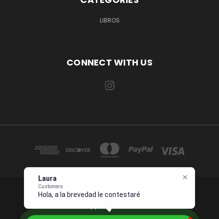
LIBROS
CONNECT WITH US
Laura
Customers
Hola, a la brevedad le contestaré. Descr
1234 OCEAN DRIVE SUITE 567 MIAMI, FL 33139 USA
Whatsapp +1 954 7276496