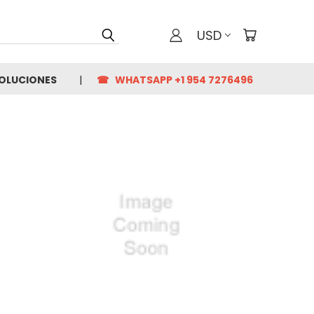
USD
VOLUCIONES
☎ WHATSAPP +1 954 7276496