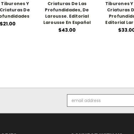
 Tiburones Y
Criaturas De Las
Tiburones Y
 Criaturas De
Profundidades, De
Criaturas D
rofundidades
Larousse. Editorial
Profundid
Larousse En Español
Editorial La
$21.00
$43.00
$33.0
Email
Address