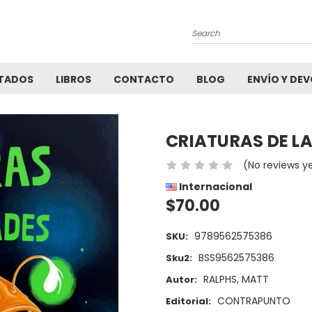
Search
TADOS
LIBROS
CONTACTO
BLOG
ENVÍO Y DE
CRIATURAS DE L
(No reviews y
Internacional
$70.00
9789562575386
SKU:
BSS9562575386
Sku2:
RALPHS, MATT
Autor:
CONTRAPUNTO
Editorial: