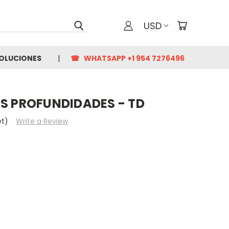
USD
VOLUCIONES
☎ WHATSAPP +1 954 7276496
AS PROFUNDIDADES - TD
et)
Write a Review