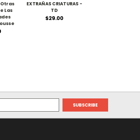
 Otras
EXTRAÑAS CRIATURAS -
e Las
TD
ades
$29.00
rousse
0