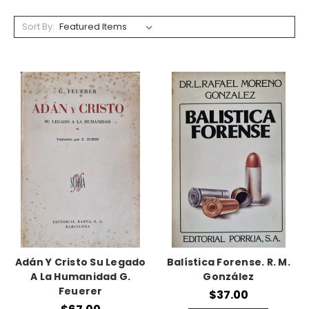
Sort By:
Adán Y Cristo Su Legado
Balística Forense. R. M.
A La Humanidad G.
González
Feuerer
$37.00