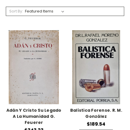
Sort By:
Adán Y Cristo Su Legado
Balística Forense. R. M.
A La Humanidad G.
González
Feuerer
$189.54