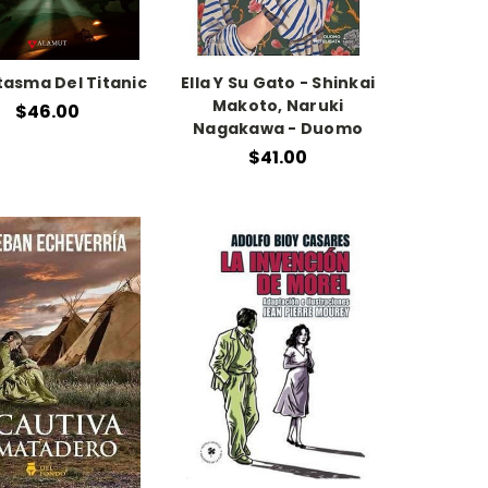
tasma Del Titanic
Ella Y Su Gato - Shinkai
Makoto, Naruki
$46.00
Nagakawa - Duomo
$41.00