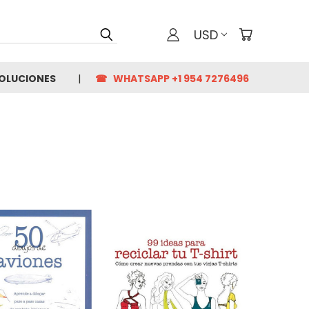
USD
VOLUCIONES
☎ WHATSAPP +1 954 7276496