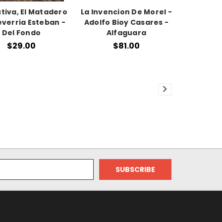
tiva, El Matadero
La Invencion De Morel -
everria Esteban -
Adolfo Bioy Casares -
Del Fondo
Alfaguara
$29.00
$81.00