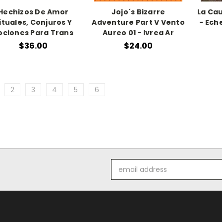
Hechizos De Amor
Jojo´s Bizarre
La Cau
ituales, Conjuros Y
Adventure Part V Vento
- Ech
ociones Para Trans
Aureo 01 - Ivrea Ar
$36.00
$24.00
2
3
4
5
6
Email
Address