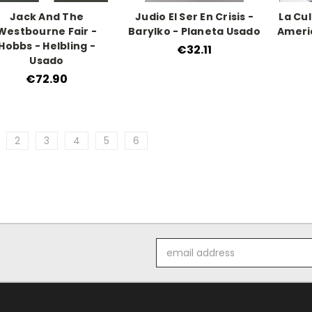
Jack And The
Judio El Ser En Crisis -
La Cu
Westbourne Fair -
Barylko - Planeta Usado
Americ
Hobbs - Helbling -
€32.11
Usado
€72.90
2
3
4
5
6
Email
Address