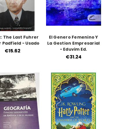
: The Last Fuhrer
El Genero Femenino Y
r Padfield - Usado
La Gestion Empresarial
- Eduvim Ed.
€15.62
€31.24