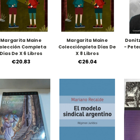
Margarita Maine
Margarita Maine
Donitz
olección Completa
Colecciónpleta Días De
- Pete
Días De X 6 Libros
X 8 Libros
€20.83
€26.04