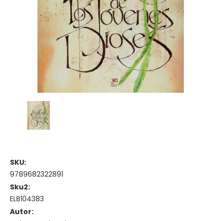
SKU:
9789682322891
Sku2:
ELB104383
Autor: