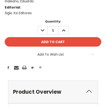
Galeano, Eduardo
Editorial:
Siglo Xxi Editores
Current
Quantity:
Stock:
DECREASE
INCREASE
QUANTITY:
QUANTITY:
Add To Wish List
Product Overview