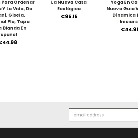
s Para Ordenar
La Nueva Casa
Yoga En Ca
 Y La Vida, De
Ecológica
Nueva Guia V
ani, Gisela.
Dinamica 
€95.15
ial Pla, Tapa
Iniciar
 Blanda En
€44.9
Español
€44.98
Email
Address