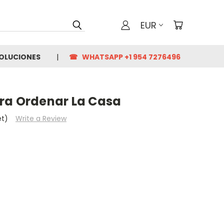
EUR
VOLUCIONES
☎ WHATSAPP +1 954 7276496
ra Ordenar La Casa
et)
Write a Review