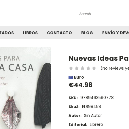
Search
TADOS
LIBROS
CONTACTO
BLOG
ENVÍO Y DE
Nuevas Ideas Pa
(No reviews y
Euro
€44.98
9789463590778
SKU:
ELB98458
Sku2:
Sin Autor
Autor:
Librero
Editorial: