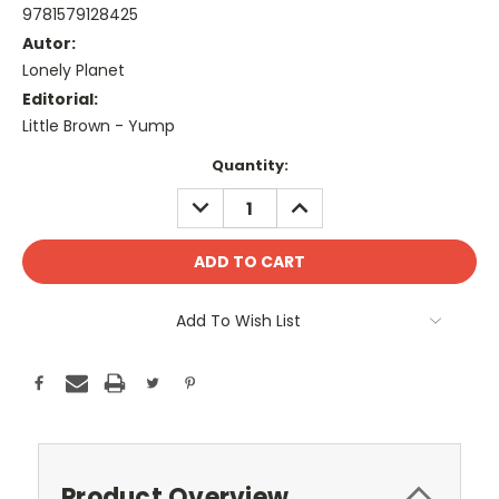
9781579128425
Autor:
Lonely Planet
Editorial:
Little Brown - Yump
Current
Quantity:
Stock:
DECREASE
INCREASE
QUANTITY:
QUANTITY:
Add To Wish List
Product Overview