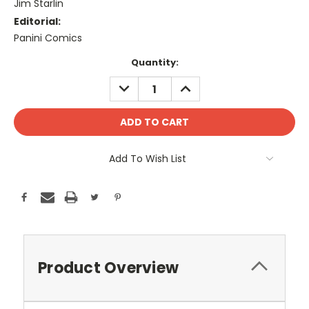
Jim Starlin
Editorial:
Panini Comics
Current
Quantity:
Stock:
DECREASE
INCREASE
QUANTITY:
QUANTITY:
Add To Wish List
Product Overview