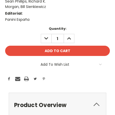
Sean Phillips, Richard K.
Morgan, Bill Sienkiewicz
Editorial:
Panini España
Current
Quantity:
Stock:
DECREASE
INCREASE
QUANTITY:
QUANTITY:
Add To Wish List
Product Overview