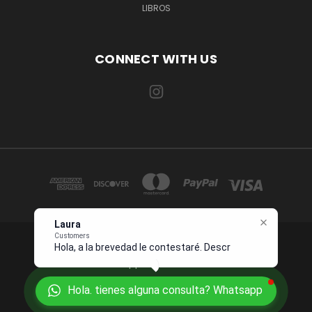
LIBROS
CONNECT WITH US
Laura
Customers
Hola, a la brevedad le contestaré.
1234 OCEAN DRIVE SUITE 567 MIAMI, FL 33139 USA
Describame
Whatsapp +1 954 7276496
Hola. tienes alguna consulta? Whatsapp
© 2026 Juanpebooks