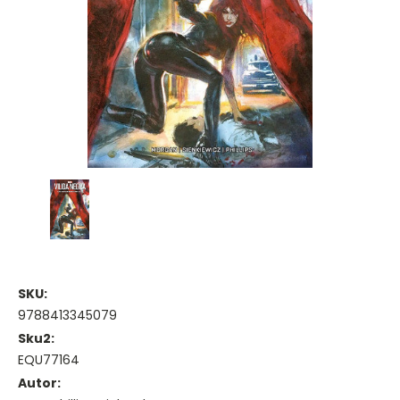
SKU:
9788413345079
Sku2:
EQU77164
Autor: