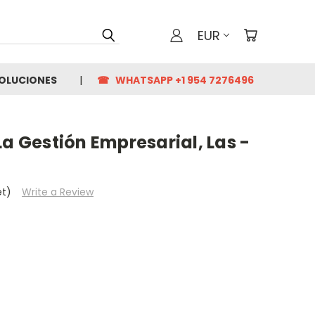
EUR
VOLUCIONES
☎ WHATSAPP +1 954 7276496
La Gestión Empresarial, Las -
et)
Write a Review