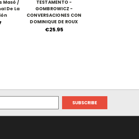
s Masó /
TESTAMENTO -
al De La
GOMBROWICZ -
ión
CONVERSACIONES CON
DOMINIQUE DE ROUX
7
€25.95