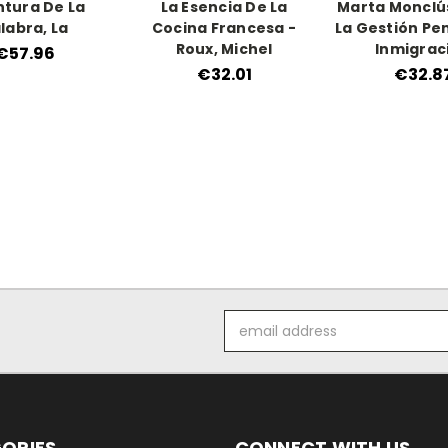
tura De La
La Esencia De La
Marta Monclú
labra, La
Cocina Francesa -
La Gestión Pen
Roux, Michel
Inmigrac
€57.96
€32.01
€32.8
Email
Address
ORIES
CONNECT WITH US