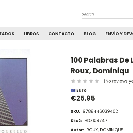
Search
TADOS
LIBROS
CONTACTO
BLOG
ENVÍO Y DE
100 Palabras De 
Roux, Dominiqu
(No reviews y
Euro
€25.95
9788446039402
SKU:
HDZ108747
Sku2:
ROUX, DOMINIQUE
Autor: