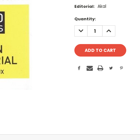
Akal
Editorial:
Current
Quantity:
Stock:
DECREASE
INCREASE
QUANTITY:
QUANTITY: