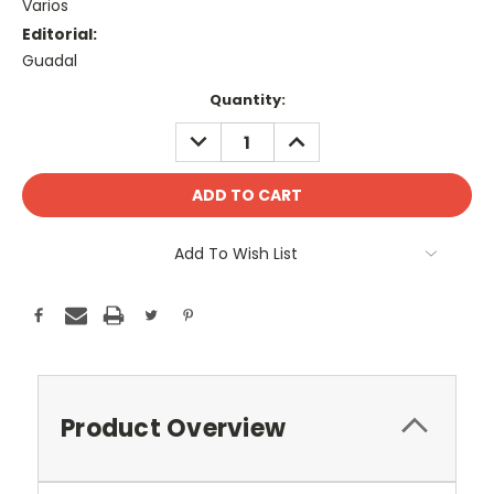
Varios
Editorial:
Guadal
Current
Quantity:
Stock:
DECREASE
INCREASE
QUANTITY:
QUANTITY:
Add To Wish List
Product Overview