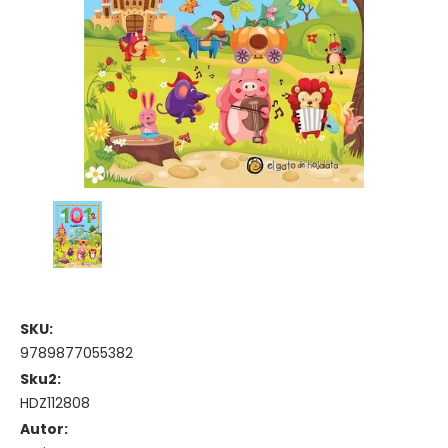
SKU:
9789877055382
Sku2:
HDZ112808
Autor: