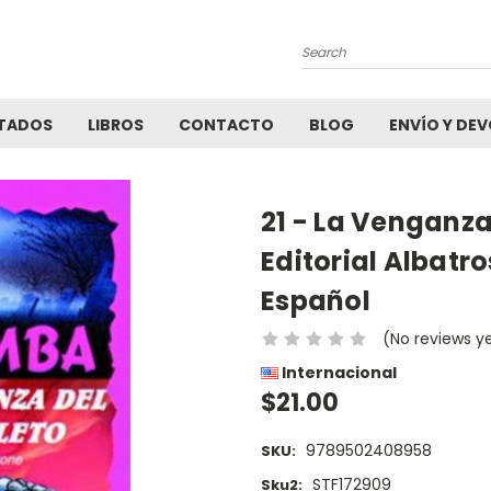
Search
TADOS
LIBROS
CONTACTO
BLOG
ENVÍO Y DE
21 - La Venganza
Editorial Albatr
Español
(No reviews y
Internacional
$21.00
9789502408958
SKU:
STF172909
Sku2: