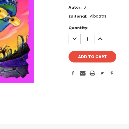
X
Autor:
Albatros
Editorial:
Current
Quantity:
Stock:
DECREASE
INCREASE
QUANTITY:
QUANTITY: