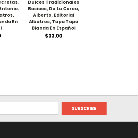
ecretas,
Dulces Tradicionales
Antonio.
Basicos, De La Cerca,
batros,
Alberto. Editorial
anda En
Albatros, Tapa Tapa
l
Blanda En Español
0
$33.00