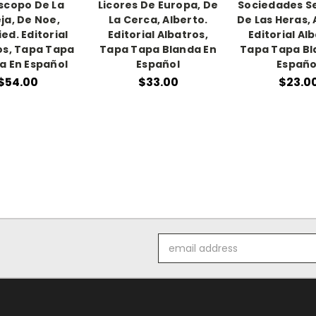
scopo De La
Licores De Europa, De
Sociedades S
ja, De Noe,
La Cerca, Alberto.
De Las Heras, 
ed. Editorial
Editorial Albatros,
Editorial Al
os, Tapa Tapa
Tapa Tapa Blanda En
Tapa Tapa Bl
a En Español
Español
Españo
$54.00
$33.00
$23.0
Email
Address