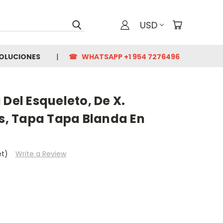
USD
VOLUCIONES
☎ WHATSAPP +1 954 7276496
 Del Esqueleto, De X.
os, Tapa Tapa Blanda En
et)
Write a Review