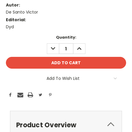
Autor:
De Santo Victor
Editorial:
Dyd
Current
Quantity:
Stock:
DECREASE
INCREASE
QUANTITY:
QUANTITY:
Add To Wish List
Product Overview