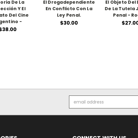
toria De La
El Drogadependiente
El Objeto Del 
ección Y El
En Conflicto Con La
De La Tutela 
to Del Cine
Ley Penal.
Penal - Ro
gentino -
$30.00
$27.0
$38.00
Email
Address
ORIES
CONNECT WITH US