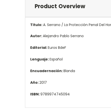
Product Overview
Titulo:
A. Serrano / La Protección Penal Del Hono
Autor:
Alejandro Pablo Serrano
Editorial:
Euros BdeF
Lenguaje:
Español
Encuadernación:
Blanda
Año:
2017
ISBN:
9789974745094