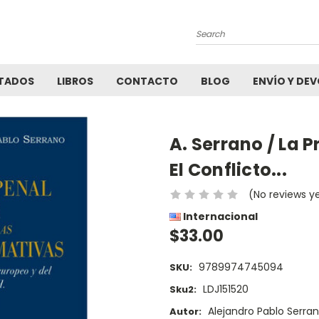
Search
TADOS
LIBROS
CONTACTO
BLOG
ENVÍO Y DE
A. Serrano / La 
El Conflicto...
(No reviews y
Internacional
$33.00
9789974745094
SKU:
LDJ151520
Sku2:
Alejandro Pablo Serra
Autor: