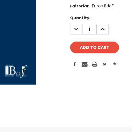
Euros BdeF
Editorial:
Current
Quantity:
Stock:
DECREASE
INCREASE
QUANTITY:
QUANTITY: