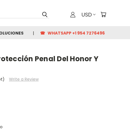
USD
VOLUCIONES
☎ WHATSAPP +1 954 7276496
Protección Penal Del Honor Y
et)
Write a Review
no