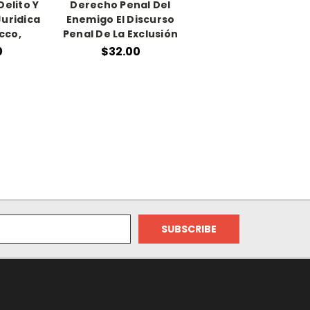
Delito Y
Derecho Penal Del
Juridica
Enemigo El Discurso
cco,
Penal De La Exclusión
0
$32.00