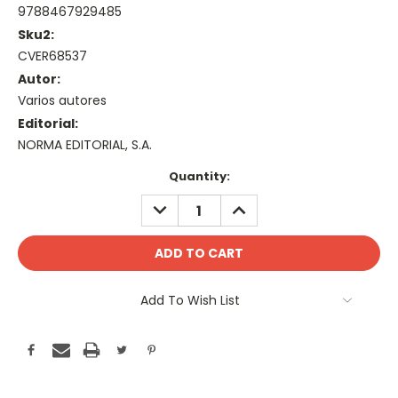
9788467929485
Sku2:
CVER68537
Autor:
Varios autores
Editorial:
NORMA EDITORIAL, S.A.
Current
Quantity:
Stock:
DECREASE
INCREASE
QUANTITY:
QUANTITY:
Add To Wish List