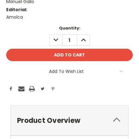
Manuel Gallo
Editorial:
Amolca
Current
Quantity:
Stock:
DECREASE
INCREASE
QUANTITY:
QUANTITY:
Add To Wish List
Product Overview