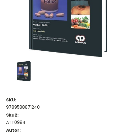
SKU:
9789588871240
Sku2:
ATT0984
Autor: