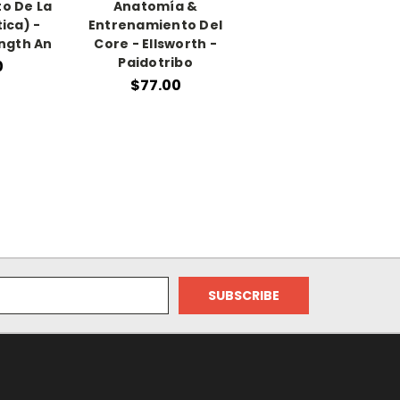
o De La
Anatomía &
ica) -
Entrenamiento Del
ength An
Core - Ellsworth -
Paidotribo
0
$77.00