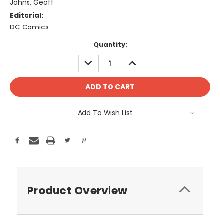
Johns, Geoff
Editorial:
DC Comics
Current
Quantity:
Stock:
DECREASE
INCREASE
QUANTITY:
QUANTITY:
Add To Wish List
Product Overview