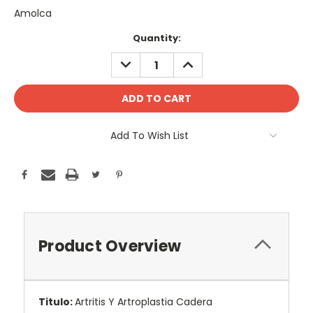
Amolca
Current
Quantity:
Stock:
DECREASE
INCREASE
QUANTITY:
QUANTITY:
Add To Wish List
Product Overview
Titulo:
Artritis Y Artroplastia Cadera