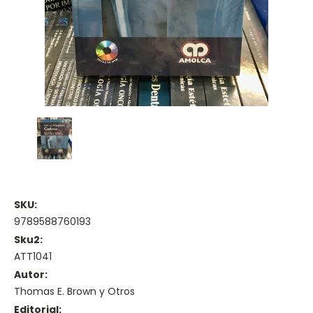
SKU:
9789588760193
Sku2:
ATT1041
Autor:
Thomas E. Brown y Otros
Editorial: