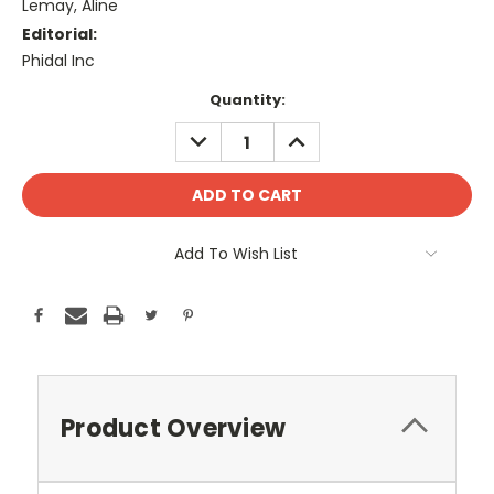
Lemay, Aline
Editorial:
Phidal Inc
Current
Quantity:
Stock:
DECREASE
INCREASE
QUANTITY:
QUANTITY:
Add To Wish List
Product Overview