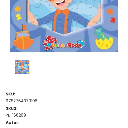
SKU:
9782764379196
Sku2:
PLT166289
Autor: