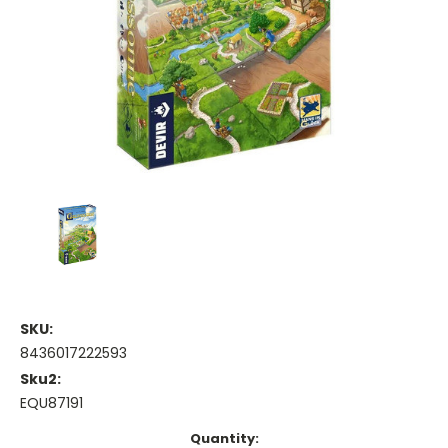
SKU:
8436017222593
Sku2:
EQU87191
Current
Quantity: